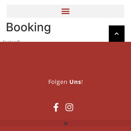
Booking
[salon/]
Folgen
Uns
!