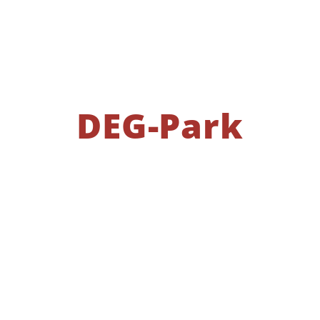
DEG-Park
DER IDEALE PARTNER FÜR
IHR BUSINESS
Ihr Spezialist für Gewerbeflächen im Donnersbergkreis